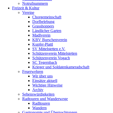
Notrufnummern
Freizeit & Kultur
Vereine
Chorgemeinschaft
Dorfbelebung
Grasshoppers
Ländlicher Garten
Madlverein
KBV Burschenverein
Kupfer-Plattl
SV Mittelstetten e.V.
Schützenverein Mittelstetten
Schützenverein Vogach
SC Tegernbach
Krieger und Soldatenkameradschaft
Feuerwehren
Wir über uns
Einsätze aktuell
Wichtige Hinweise
Archiv
Sehenswürdigkeiten
Radtouren und Wanderwege
Radltouren
Wandern
Gastronomie und Übernachtungen