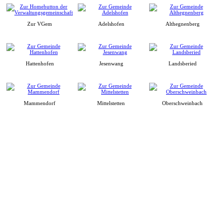
Zur VGem
Adelshofen
Althegnenberg
Hattenhofen
Jesenwang
Landsberied
Mammendorf
Mittelstetten
Oberschweinbach