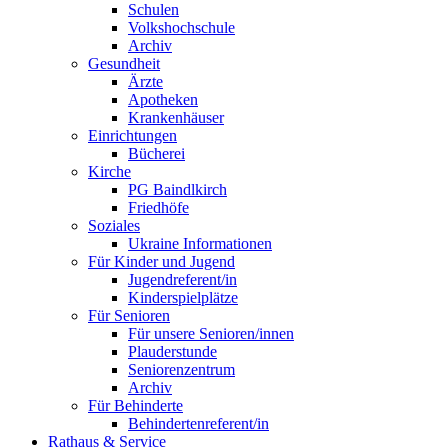
Schulen
Volkshochschule
Archiv
Gesundheit
Ärzte
Apotheken
Krankenhäuser
Einrichtungen
Bücherei
Kirche
PG Baindlkirch
Friedhöfe
Soziales
Ukraine Informationen
Für Kinder und Jugend
Jugendreferent/in
Kinderspielplätze
Für Senioren
Für unsere Senioren/innen
Plauderstunde
Seniorenzentrum
Archiv
Für Behinderte
Behindertenreferent/in
Rathaus & Service