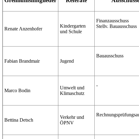
Gremiumsmitglieder
Referate
Ausschüss
Finanzausschuss
Kindergarten
Stellv. Bauausschuss
Renate Anzenhofer
und Schule
Bauausschuss
Fabian Brandmair
Jugend
-
Umwelt und
Marco Bodin
Klimaschutz
Rechnungsprüfungsa
Verkehr und
Bettina Detsch
ÖPNV