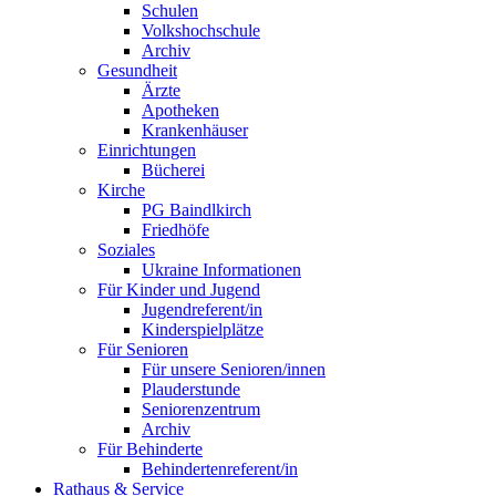
Schulen
Volkshochschule
Archiv
Gesundheit
Ärzte
Apotheken
Krankenhäuser
Einrichtungen
Bücherei
Kirche
PG Baindlkirch
Friedhöfe
Soziales
Ukraine Informationen
Für Kinder und Jugend
Jugendreferent/in
Kinderspielplätze
Für Senioren
Für unsere Senioren/innen
Plauderstunde
Seniorenzentrum
Archiv
Für Behinderte
Behindertenreferent/in
Rathaus & Service