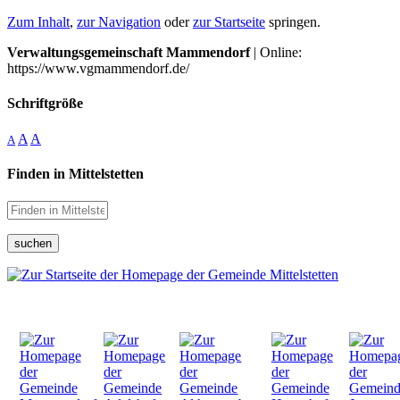
Zum Inhalt
,
zur Navigation
oder
zur Startseite
springen.
Verwaltungsgemeinschaft Mammendorf
| Online:
https://www.vgmammendorf.de/
Schriftgröße
A
A
A
Finden in Mittelstetten
suchen