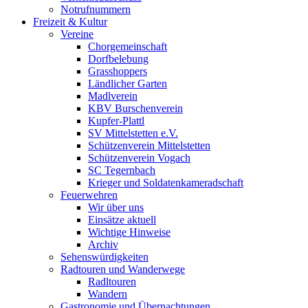
Notrufnummern
Freizeit & Kultur
Vereine
Chorgemeinschaft
Dorfbelebung
Grasshoppers
Ländlicher Garten
Madlverein
KBV Burschenverein
Kupfer-Plattl
SV Mittelstetten e.V.
Schützenverein Mittelstetten
Schützenverein Vogach
SC Tegernbach
Krieger und Soldatenkameradschaft
Feuerwehren
Wir über uns
Einsätze aktuell
Wichtige Hinweise
Archiv
Sehenswürdigkeiten
Radtouren und Wanderwege
Radltouren
Wandern
Gastronomie und Übernachtungen