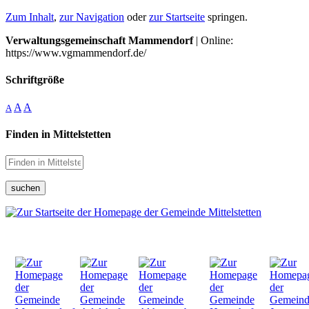
Zum Inhalt
,
zur Navigation
oder
zur Startseite
springen.
Verwaltungsgemeinschaft Mammendorf
| Online:
https://www.vgmammendorf.de/
Schriftgröße
A
A
A
Finden in Mittelstetten
suchen