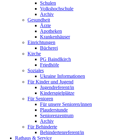
Schulen
Volkshochschule
Archiv
Gesundheit
Ärzte
Apotheken
Krankenhäuser
Einrichtungen
Bücherei
Kirche
PG Baindlkirch
Friedhöfe
Soziales
Ukraine Informationen
Für Kinder und Jugend
Jugendreferent/in
Kinderspielplätze
Für Senioren
Für unsere Senioren/innen
Plauderstunde
Seniorenzentrum
Archiv
Für Behinderte
Behindertenreferent/in
Rathaus & Service