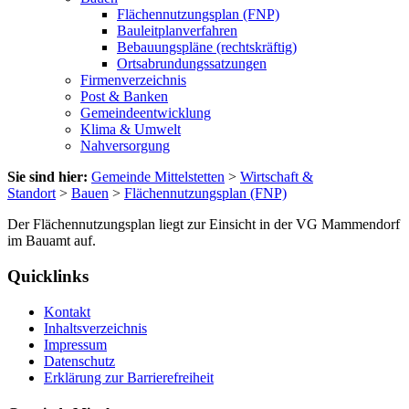
Flächennutzungsplan (FNP)
Bauleitplanverfahren
Bebauungspläne (rechtskräftig)
Ortsabrundungssatzungen
Firmenverzeichnis
Post & Banken
Gemeindeentwicklung
Klima & Umwelt
Nahversorgung
Sie sind hier:
Gemeinde Mittelstetten
>
Wirtschaft &
Standort
>
Bauen
>
Flächennutzungsplan (FNP)
Der Flächennutzungsplan liegt zur Einsicht in der VG Mammendorf
im Bauamt auf.
Quicklinks
Kontakt
Inhaltsverzeichnis
Impressum
Datenschutz
Erklärung zur Barrierefreiheit