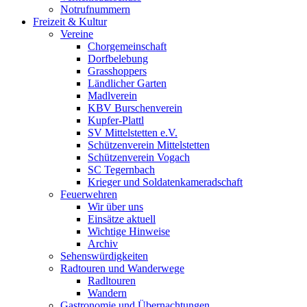
Notrufnummern
Freizeit & Kultur
Vereine
Chorgemeinschaft
Dorfbelebung
Grasshoppers
Ländlicher Garten
Madlverein
KBV Burschenverein
Kupfer-Plattl
SV Mittelstetten e.V.
Schützenverein Mittelstetten
Schützenverein Vogach
SC Tegernbach
Krieger und Soldatenkameradschaft
Feuerwehren
Wir über uns
Einsätze aktuell
Wichtige Hinweise
Archiv
Sehenswürdigkeiten
Radtouren und Wanderwege
Radltouren
Wandern
Gastronomie und Übernachtungen