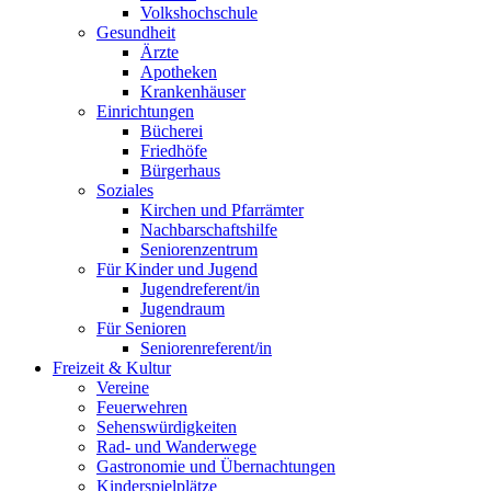
Volkshochschule
Gesundheit
Ärzte
Apotheken
Krankenhäuser
Einrichtungen
Bücherei
Friedhöfe
Bürgerhaus
Soziales
Kirchen und Pfarrämter
Nachbarschaftshilfe
Seniorenzentrum
Für Kinder und Jugend
Jugendreferent/in
Jugendraum
Für Senioren
Seniorenreferent/in
Freizeit & Kultur
Vereine
Feuerwehren
Sehenswürdigkeiten
Rad- und Wanderwege
Gastronomie und Übernachtungen
Kinderspielplätze