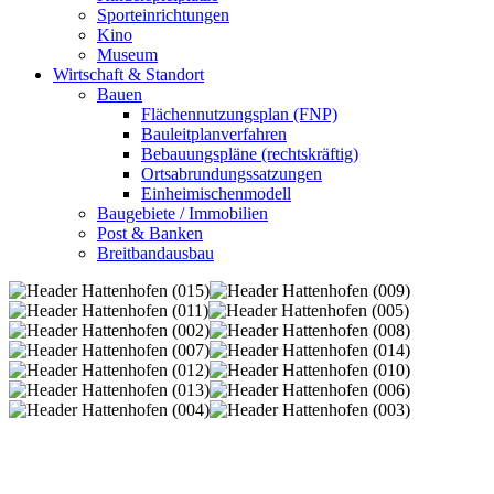
Sporteinrichtungen
Kino
Museum
Wirtschaft & Standort
Bauen
Flächennutzungsplan (FNP)
Bauleitplanverfahren
Bebauungspläne (rechtskräftig)
Ortsabrundungssatzungen
Einheimischenmodell
Baugebiete / Immobilien
Post & Banken
Breitbandausbau