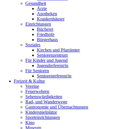
Gesundheit
Ärzte
Apotheken
Krankenhäuser
Einrichtungen
Bücherei
Friedhöfe
Bürgerhaus
Soziales
Kirchen und Pfarrämter
Seniorenzentrum
Für Kinder und Jugend
Jugendreferent/in
Für Senioren
Seniorenreferent/in
Freizeit & Kultur
Vereine
Feuerwehren
Sehenswürdigkeiten
Rad- und Wanderwege
Gastronomie und Übernachtungen
Kinderspielplätze
Sporteinrichtungen
Kino
Museum