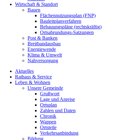
Wirtschaft & Standort
Bauen
Flächennutzungsplan (FNP)
Bauleitplanverfahren
Bebauungspläne (rechtskräftig)
Ortsabrundungs-Satzungen
Post & Banken
Breitbandausbau
Energiewende
Klima & Umwelt
Nahversorgung
Aktuelles
Rathaus & Service
Leben & Wohnen
Unsere Gemeinde
Grußwort
Lage und Anreise
Ortsplan
Zahlen und Daten
Chronik
Wappen
Ortsteile
Verkehrsanbindung
Bildung