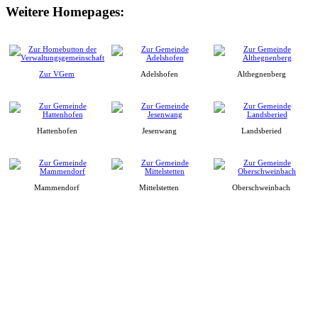
Weitere Homepages:
Zur VGem
Adelshofen
Althegnenberg
Hattenhofen
Jesenwang
Landsberied
Mammendorf
Mittelstetten
Oberschweinbach