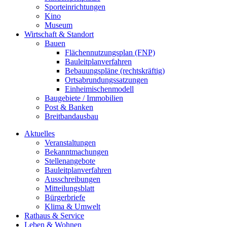
Sporteinrichtungen
Kino
Museum
Wirtschaft & Standort
Bauen
Flächennutzungsplan (FNP)
Bauleitplanverfahren
Bebauungspläne (rechtskräftig)
Ortsabrundungssatzungen
Einheimischenmodell
Baugebiete / Immobilien
Post & Banken
Breitbandausbau
Aktuelles
Veranstaltungen
Bekanntmachungen
Stellenangebote
Bauleitplanverfahren
Ausschreibungen
Mitteilungsblatt
Bürgerbriefe
Klima & Umwelt
Rathaus & Service
Leben & Wohnen