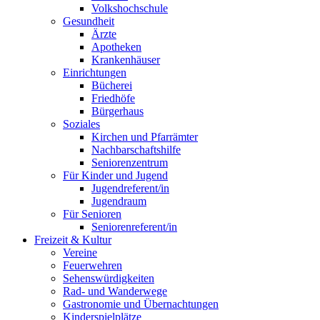
Volkshochschule
Gesundheit
Ärzte
Apotheken
Krankenhäuser
Einrichtungen
Bücherei
Friedhöfe
Bürgerhaus
Soziales
Kirchen und Pfarrämter
Nachbarschaftshilfe
Seniorenzentrum
Für Kinder und Jugend
Jugendreferent/in
Jugendraum
Für Senioren
Seniorenreferent/in
Freizeit & Kultur
Vereine
Feuerwehren
Sehenswürdigkeiten
Rad- und Wanderwege
Gastronomie und Übernachtungen
Kinderspielplätze