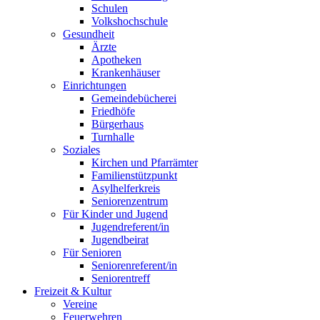
Schulen
Volkshochschule
Gesundheit
Ärzte
Apotheken
Krankenhäuser
Einrichtungen
Gemeindebücherei
Friedhöfe
Bürgerhaus
Turnhalle
Soziales
Kirchen und Pfarrämter
Familienstützpunkt
Asylhelferkreis
Seniorenzentrum
Für Kinder und Jugend
Jugendreferent/in
Jugendbeirat
Für Senioren
Seniorenreferent/in
Seniorentreff
Freizeit & Kultur
Vereine
Feuerwehren