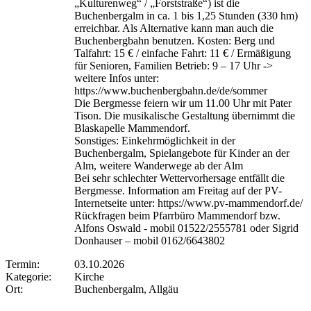
„Kulturenweg“ / „Forststraße“) ist die
Buchenbergalm in ca. 1 bis 1,25 Stunden (330 hm)
erreichbar. Als Alternative kann man auch die
Buchenbergbahn benutzen. Kosten: Berg und
Talfahrt: 15 € / einfache Fahrt: 11 € / Ermäßigung
für Senioren, Familien Betrieb: 9 – 17 Uhr ->
weitere Infos unter:
https://www.buchenbergbahn.de/de/sommer
Die Bergmesse feiern wir um 11.00 Uhr mit Pater
Tison. Die musikalische Gestaltung übernimmt die
Blaskapelle Mammendorf.
Sonstiges: Einkehrmöglichkeit in der
Buchenbergalm, Spielangebote für Kinder an der
Alm, weitere Wanderwege ab der Alm
Bei sehr schlechter Wettervorhersage entfällt die
Bergmesse. Information am Freitag auf der PV-
Internetseite unter: https://www.pv-mammendorf.de/
Rückfragen beim Pfarrbüro Mammendorf bzw.
Alfons Oswald - mobil 01522/2555781 oder Sigrid
Donhauser – mobil 0162/6643802
Termin:
03.10.2026
Kategorie:
Kirche
Ort:
Buchenbergalm, Allgäu