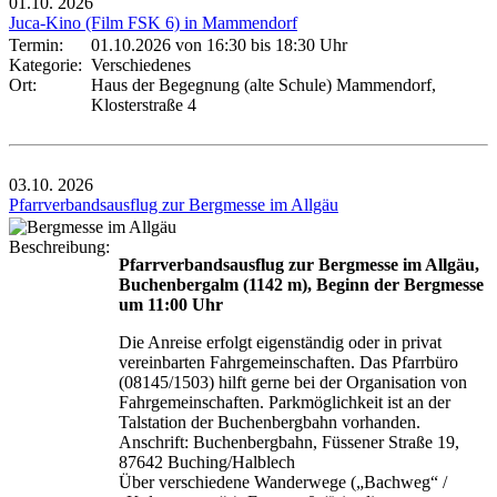
01.10.
2026
Juca-Kino (Film FSK 6) in Mammendorf
Termin:
01.10.2026 von 16:30
bis 18:30 Uhr
Kategorie:
Verschiedenes
Ort:
Haus der Begegnung (alte Schule) Mammendorf,
Klosterstraße 4
03.10.
2026
Pfarrverbandsausflug zur Bergmesse im Allgäu
Beschreibung:
Pfarrverbandsausflug zur Bergmesse im Allgäu,
Buchenbergalm (1142 m), Beginn der Bergmesse
um 11:00 Uhr
Die Anreise erfolgt eigenständig oder in privat
vereinbarten Fahrgemeinschaften. Das Pfarrbüro
(08145/1503) hilft gerne bei der Organisation von
Fahrgemeinschaften. Parkmöglichkeit ist an der
Talstation der Buchenbergbahn vorhanden.
Anschrift: Buchenbergbahn, Füssener Straße 19,
87642 Buching/Halblech
Über verschiedene Wanderwege („Bachweg“ /