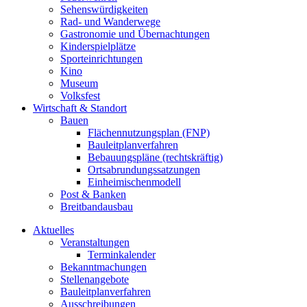
Sehenswürdigkeiten
Rad- und Wanderwege
Gastronomie und Übernachtungen
Kinderspielplätze
Sporteinrichtungen
Kino
Museum
Volksfest
Wirtschaft & Standort
Bauen
Flächennutzungsplan (FNP)
Bauleitplanverfahren
Bebauungspläne (rechtskräftig)
Ortsabrundungssatzungen
Einheimischenmodell
Post & Banken
Breitbandausbau
Aktuelles
Veranstaltungen
Terminkalender
Bekanntmachungen
Stellenangebote
Bauleitplanverfahren
Ausschreibungen