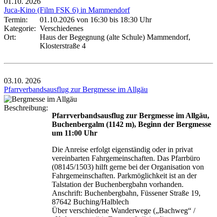
01.10.
2026
Juca-Kino (Film FSK 6) in Mammendorf
Termin:
01.10.2026 von 16:30
bis 18:30 Uhr
Kategorie:
Verschiedenes
Ort:
Haus der Begegnung (alte Schule) Mammendorf,
Klosterstraße 4
03.10.
2026
Pfarrverbandsausflug zur Bergmesse im Allgäu
Beschreibung:
Pfarrverbandsausflug zur Bergmesse im Allgäu,
Buchenbergalm (1142 m), Beginn der Bergmesse
um 11:00 Uhr
Die Anreise erfolgt eigenständig oder in privat
vereinbarten Fahrgemeinschaften. Das Pfarrbüro
(08145/1503) hilft gerne bei der Organisation von
Fahrgemeinschaften. Parkmöglichkeit ist an der
Talstation der Buchenbergbahn vorhanden.
Anschrift: Buchenbergbahn, Füssener Straße 19,
87642 Buching/Halblech
Über verschiedene Wanderwege („Bachweg“ /