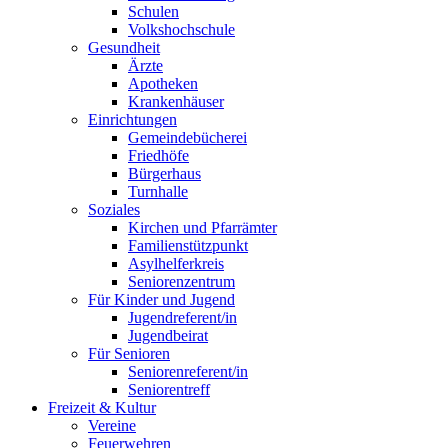
Schulen
Volkshochschule
Gesundheit
Ärzte
Apotheken
Krankenhäuser
Einrichtungen
Gemeindebücherei
Friedhöfe
Bürgerhaus
Turnhalle
Soziales
Kirchen und Pfarrämter
Familienstützpunkt
Asylhelferkreis
Seniorenzentrum
Für Kinder und Jugend
Jugendreferent/in
Jugendbeirat
Für Senioren
Seniorenreferent/in
Seniorentreff
Freizeit & Kultur
Vereine
Feuerwehren