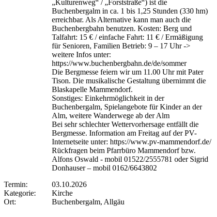
„Kulturenweg“ / „Forststraße“) ist die
Buchenbergalm in ca. 1 bis 1,25 Stunden (330 hm)
erreichbar. Als Alternative kann man auch die
Buchenbergbahn benutzen. Kosten: Berg und
Talfahrt: 15 € / einfache Fahrt: 11 € / Ermäßigung
für Senioren, Familien Betrieb: 9 – 17 Uhr ->
weitere Infos unter:
https://www.buchenbergbahn.de/de/sommer
Die Bergmesse feiern wir um 11.00 Uhr mit Pater
Tison. Die musikalische Gestaltung übernimmt die
Blaskapelle Mammendorf.
Sonstiges: Einkehrmöglichkeit in der
Buchenbergalm, Spielangebote für Kinder an der
Alm, weitere Wanderwege ab der Alm
Bei sehr schlechter Wettervorhersage entfällt die
Bergmesse. Information am Freitag auf der PV-
Internetseite unter: https://www.pv-mammendorf.de/
Rückfragen beim Pfarrbüro Mammendorf bzw.
Alfons Oswald - mobil 01522/2555781 oder Sigrid
Donhauser – mobil 0162/6643802
Termin:
03.10.2026
Kategorie:
Kirche
Ort:
Buchenbergalm, Allgäu