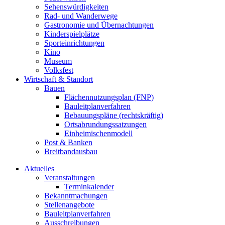
Sehenswürdigkeiten
Rad- und Wanderwege
Gastronomie und Übernachtungen
Kinderspielplätze
Sporteinrichtungen
Kino
Museum
Volksfest
Wirtschaft & Standort
Bauen
Flächennutzungsplan (FNP)
Bauleitplanverfahren
Bebauungspläne (rechtskräftig)
Ortsabrundungssatzungen
Einheimischenmodell
Post & Banken
Breitbandausbau
Aktuelles
Veranstaltungen
Terminkalender
Bekanntmachungen
Stellenangebote
Bauleitplanverfahren
Ausschreibungen