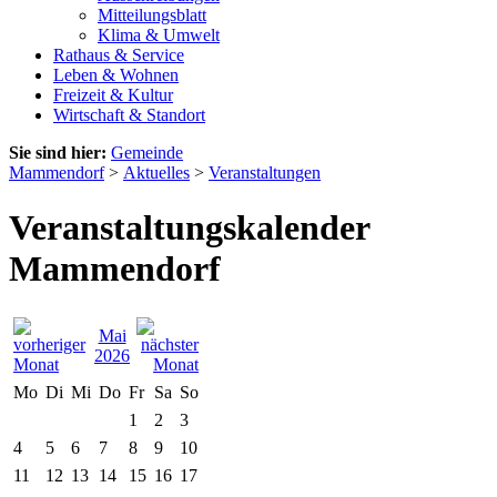
Mitteilungsblatt
Klima & Umwelt
Rathaus & Service
Leben & Wohnen
Freizeit & Kultur
Wirtschaft & Standort
Sie sind hier:
Gemeinde
Mammendorf
>
Aktuelles
>
Veranstaltungen
Veranstaltungskalender
Mammendorf
Mai
2026
Mo
Di
Mi
Do
Fr
Sa
So
1
2
3
4
5
6
7
8
9
10
11
12
13
14
15
16
17