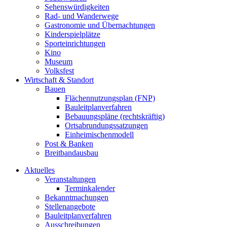
Sehenswürdigkeiten
Rad- und Wanderwege
Gastronomie und Übernachtungen
Kinderspielplätze
Sporteinrichtungen
Kino
Museum
Volksfest
Wirtschaft & Standort
Bauen
Flächennutzungsplan (FNP)
Bauleitplanverfahren
Bebauungspläne (rechtskräftig)
Ortsabrundungssatzungen
Einheimischenmodell
Post & Banken
Breitbandausbau
Aktuelles
Veranstaltungen
Terminkalender
Bekanntmachungen
Stellenangebote
Bauleitplanverfahren
Ausschreibungen