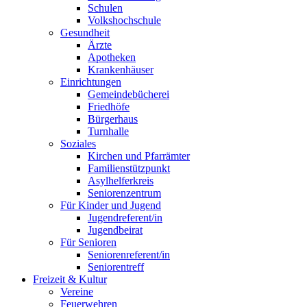
Schulen
Volkshochschule
Gesundheit
Ärzte
Apotheken
Krankenhäuser
Einrichtungen
Gemeindebücherei
Friedhöfe
Bürgerhaus
Turnhalle
Soziales
Kirchen und Pfarrämter
Familienstützpunkt
Asylhelferkreis
Seniorenzentrum
Für Kinder und Jugend
Jugendreferent/in
Jugendbeirat
Für Senioren
Seniorenreferent/in
Seniorentreff
Freizeit & Kultur
Vereine
Feuerwehren