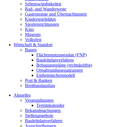
Sehenswürdigkeiten
Rad- und Wanderwege
Gastronomie und Übernachtungen
Kinderspielplätze
Sporteinrichtungen
Kino
Museum
Volksfest
Wirtschaft & Standort
Bauen
Flächennutzungsplan (FNP)
Bauleitplanverfahren
Bebauungspläne (rechtskräftig)
Ortsabrundungssatzungen
Einheimischenmodell
Post & Banken
Breitbandausbau
Aktuelles
Veranstaltungen
Terminkalender
Bekanntmachungen
Stellenangebote
Bauleitplanverfahren
Ausschreibungen