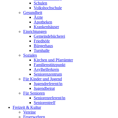
Schulen
Volkshochschule
Gesundheit
Ärzte
Apotheken
Krankenhäuser
Einrichtungen
Gemeindebücherei
Friedhöfe
Bürgerhaus
Turnhalle
Soziales
Kirchen und Pfarrämter
Familienstützpunkt
Asylhelferkreis
Seniorenzentrum
Für Kinder und Jugend
Jugendreferent/in
Jugendbeirat
Für Senioren
Seniorenreferent/in
Seniorentreff
Freizeit & Kultur
Vereine
Feuerwehren