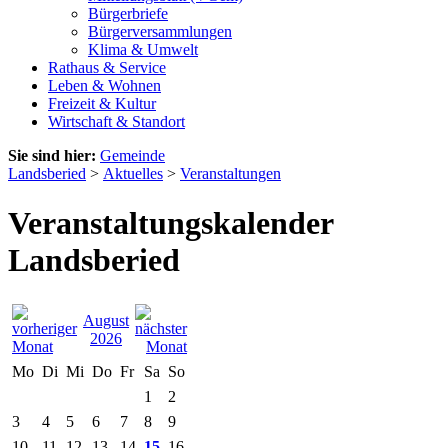
Bürgerbriefe
Bürgerversammlungen
Klima & Umwelt
Rathaus & Service
Leben & Wohnen
Freizeit & Kultur
Wirtschaft & Standort
Sie sind hier:
Gemeinde
Landsberied
>
Aktuelles
>
Veranstaltungen
Veranstaltungskalender
Landsberied
August
2026
Mo
Di
Mi
Do
Fr
Sa
So
1
2
3
4
5
6
7
8
9
10
11
12
13
14
15
16