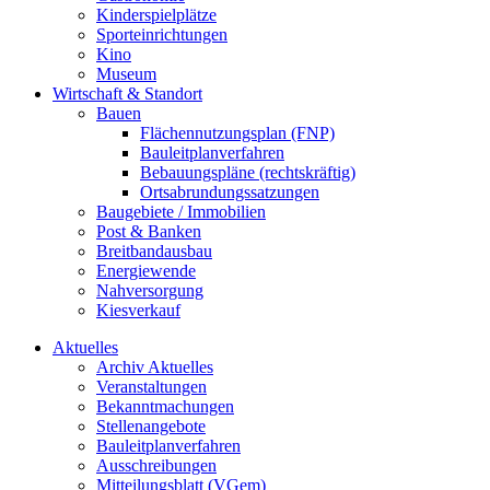
Kinderspielplätze
Sporteinrichtungen
Kino
Museum
Wirtschaft & Standort
Bauen
Flächennutzungsplan (FNP)
Bauleitplanverfahren
Bebauungspläne (rechtskräftig)
Ortsabrundungssatzungen
Baugebiete / Immobilien
Post & Banken
Breitbandausbau
Energiewende
Nahversorgung
Kiesverkauf
Aktuelles
Archiv Aktuelles
Veranstaltungen
Bekanntmachungen
Stellenangebote
Bauleitplanverfahren
Ausschreibungen
Mitteilungsblatt (VGem)