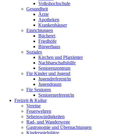
Volkshochschule
Gesundheit
Ärzte
Apotheken
Krankenhäuser
Einrichtungen
Bücherei
Friedhöfe
Bürgerhaus
Soziales
Kirchen und Pfarrämter
Nachbarschaftshilfe
Seniorenzentrum
Für Kinder und Jugend
Jugendreferent/in
Jugendraum
Für Senioren
Seniorenreferent/in
Freizeit & Kultur
Vereine
Feuerwehren
Sehenswürdigkeiten
Rad- und Wanderwege
Gastronomie und Übernachtungen
Kinderspielplätze