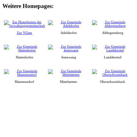
Weitere Homepages:
Zur VGem
Adelshofen
Althegnenberg
Hattenhofen
Jesenwang
Landsberied
Mammendorf
Mittelstetten
Oberschweinbach