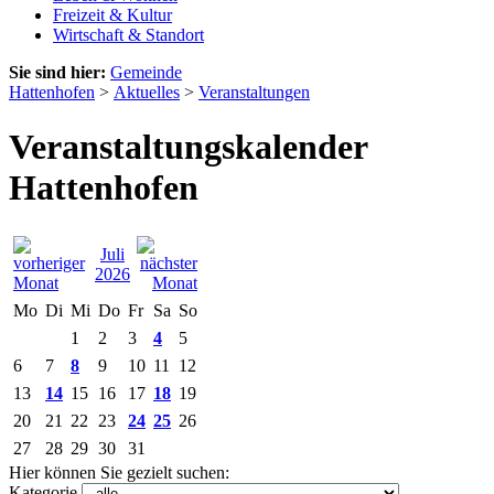
Freizeit & Kultur
Wirtschaft & Standort
Sie sind hier:
Gemeinde
Hattenhofen
>
Aktuelles
>
Veranstaltungen
Veranstaltungskalender
Hattenhofen
Juli
2026
Mo
Di
Mi
Do
Fr
Sa
So
1
2
3
4
5
6
7
8
9
10
11
12
13
14
15
16
17
18
19
20
21
22
23
24
25
26
27
28
29
30
31
Hier können Sie gezielt suchen:
Kategorie