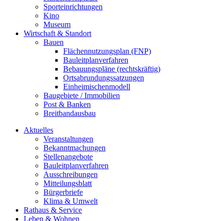
Sporteinrichtungen
Kino
Museum
Wirtschaft & Standort
Bauen
Flächennutzungsplan (FNP)
Bauleitplanverfahren
Bebauungspläne (rechtskräftig)
Ortsabrundungssatzungen
Einheimischenmodell
Baugebiete / Immobilien
Post & Banken
Breitbandausbau
Aktuelles
Veranstaltungen
Bekanntmachungen
Stellenangebote
Bauleitplanverfahren
Ausschreibungen
Mitteilungsblatt
Bürgerbriefe
Klima & Umwelt
Rathaus & Service
Leben & Wohnen