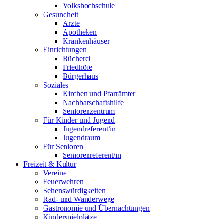
Volkshochschule
Gesundheit
Ärzte
Apotheken
Krankenhäuser
Einrichtungen
Bücherei
Friedhöfe
Bürgerhaus
Soziales
Kirchen und Pfarrämter
Nachbarschaftshilfe
Seniorenzentrum
Für Kinder und Jugend
Jugendreferent/in
Jugendraum
Für Senioren
Seniorenreferent/in
Freizeit & Kultur
Vereine
Feuerwehren
Sehenswürdigkeiten
Rad- und Wanderwege
Gastronomie und Übernachtungen
Kinderspielplätze