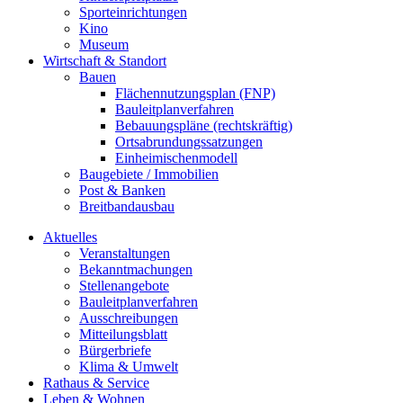
Sporteinrichtungen
Kino
Museum
Wirtschaft & Standort
Bauen
Flächennutzungsplan (FNP)
Bauleitplanverfahren
Bebauungspläne (rechtskräftig)
Ortsabrundungssatzungen
Einheimischenmodell
Baugebiete / Immobilien
Post & Banken
Breitbandausbau
Aktuelles
Veranstaltungen
Bekanntmachungen
Stellenangebote
Bauleitplanverfahren
Ausschreibungen
Mitteilungsblatt
Bürgerbriefe
Klima & Umwelt
Rathaus & Service
Leben & Wohnen