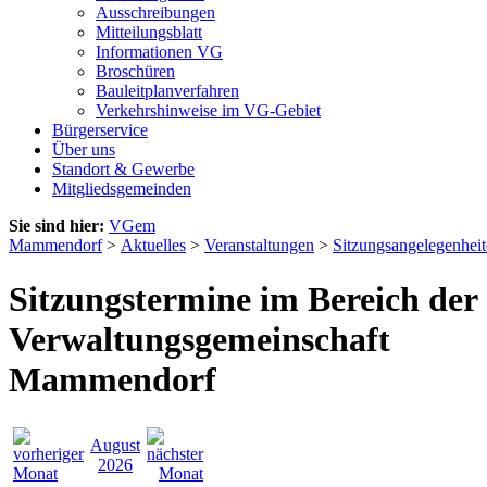
Ausschreibungen
Mitteilungsblatt
Informationen VG
Broschüren
Bauleitplanverfahren
Verkehrshinweise im VG-Gebiet
Bürgerservice
Über uns
Standort & Gewerbe
Mitgliedsgemeinden
Sie sind hier:
VGem
Mammendorf
>
Aktuelles
>
Veranstaltungen
>
Sitzungsangelegenhei
Sitzungstermine im Bereich der
Verwaltungsgemeinschaft
Mammendorf
August
2026